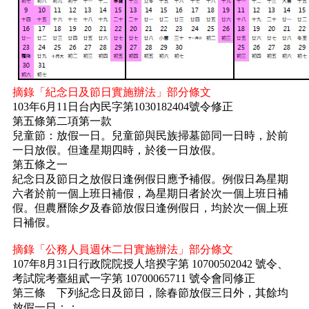
摘錄「紀念日及節日實施辦法」部分條文
103年6月11日台內民字第1030182404號令修正
第五條第二項第一款
兒童節：放假一日。兒童節與民族掃墓節同一日時，於前
一日放假。但逢星期四時，於後一日放假。
第五條之一
紀念日及節日之放假日逢例假日應予補假。例假日為星期
六者於前一個上班日補假，為星期日者於次一個上班日補
假。但農曆除夕及春節放假日逢例假日，均於次一個上班
日補假。
摘錄「公務人員週休二日實施辦法」部分條文
107年8月31日行政院院授人培揆字第 10700502042 號令、
考試院考臺組貳一字第 10700065711 號令會同修正
第三條 下列紀念日及節日，除春節放假三日外，其餘均
放假一日：：