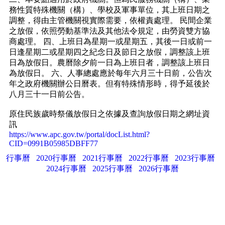
務性質特殊機關（構）、學校及軍事單位，其上班日期之
調整，得由主管機關視實際需要，依權責處理。 民間企業
之放假，依照勞動基準法及其他法令規定，由勞資雙方協
商處理。 四、上班日為星期一或星期五，其後一日或前一
日逢星期二或星期四之紀念日及節日之放假，調整該上班
日為放假日。農曆除夕前一日為上班日者，調整該上班日
為放假日。 六、人事總處應於每年六月三十日前，公告次
年之政府機關辦公日曆表。但有特殊情形時，得予延後於
八月三十一日前公告。
原住民族歲時祭儀放假日之依據及查詢放假日期之網址資
訊
https://www.apc.gov.tw/portal/docList.html?
CID=0991B05985DBFF77
行事曆
2020行事曆
2021行事曆
2022行事曆
2023行事曆
2024行事曆
2025行事曆
2026行事曆