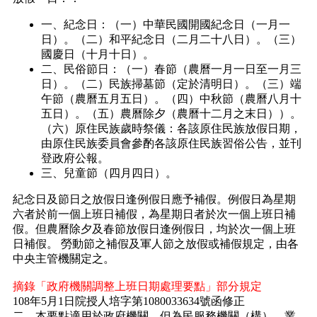
一、紀念日：（一）中華民國開國紀念日（一月一
日）。（二）和平紀念日（二月二十八日）。（三）
國慶日（十月十日）。
二、民俗節日：（一）春節（農曆一月一日至一月三
日）。（二）民族掃墓節（定於清明日）。（三）端
午節（農曆五月五日）。（四）中秋節（農曆八月十
五日）。（五）農曆除夕（農曆十二月之末日））。
（六）原住民族歲時祭儀：各該原住民族放假日期，
由原住民族委員會參酌各該原住民族習俗公告，並刊
登政府公報。
三、兒童節（四月四日）。
紀念日及節日之放假日逢例假日應予補假。例假日為星期
六者於前一個上班日補假，為星期日者於次一個上班日補
假。但農曆除夕及春節放假日逢例假日，均於次一個上班
日補假。 勞動節之補假及軍人節之放假或補假規定，由各
中央主管機關定之。
摘錄「政府機關調整上班日期處理要點」部分規定
108年5月1日院授人培字第1080033634號函修正
二、本要點適用於政府機關。但為民服務機關（構）、業